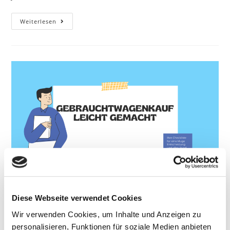
Autohaus
Weiterlesen
Ernst
Gewinnt
Kia
Händler-
Award
Gebrauchtwagenkauf leicht
Diese Webseite verwendet Cookies
gemacht – Ihre Checkliste für
Wir verwenden Cookies, um Inhalte und Anzeigen zu
eine kluge Entscheidung
personalisieren, Funktionen für soziale Medien anbieten