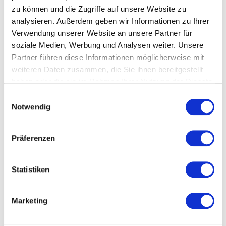
zu können und die Zugriffe auf unsere Website zu
analysieren. Außerdem geben wir Informationen zu Ihrer
Beitrags-
Beitrag
Christopher Ernst
11. Oktober 2023
Verwendung unserer Website an unsere Partner für
Autor:
veröffentlicht:
Beitrags-
Tipps & Tricks
soziale Medien, Werbung und Analysen weiter. Unsere
Kategorie:
Partner führen diese Informationen möglicherweise mit
Die Jagd nach dem perfekten Gebrauchtwagen kann sowohl
weiteren Daten zusammen, die Sie ihnen bereitgestellt
aufregend als auch entmutigend sein. Ein Auto, das Ihren
haben oder die sie im Rahmen Ihrer Nutzung der Dienste
Bedürfnissen und Ihrem Budget entspricht, zu finden,
gesammelt haben.
E
während Sie sicherstellen, dass es in…
Notwendig
i
n
Gebrauchtwagenkauf
Weiterlesen
Leicht
w
Präferenzen
Gemacht
i
–
Ihre
l
Checkliste
Für
l
Statistiken
Eine
Kluge
i
Entscheidung
g
Marketing
u
n