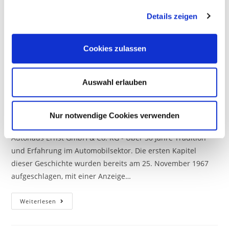
g
Details zeigen
s
a
u
Cookies zulassen
s
w
Autohaus Ernst – ein
a
Auswahl erlauben
Familienunternehmen
h
l
Beitrags-
Beitrag
Beitrags-
Christopher Ernst
10. Oktober 2023
Über uns
Nur notwendige Cookies verwenden
Autor:
veröffentlicht:
Kategorie:
Autohaus Ernst GmbH & Co. KG - Über 50 Jahre Tradition
und Erfahrung im Automobilsektor. Die ersten Kapitel
dieser Geschichte wurden bereits am 25. November 1967
aufgeschlagen, mit einer Anzeige…
Autohaus
Weiterlesen
Ernst
–
Ein